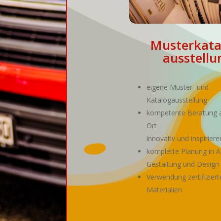
Musterkata
ausstellu
eigene Muster- und
Katalogausstellung
kompetente Beratung 
Ort
innovativ und inspirier
komplette Planung in A
Gestaltung und Design
Verwendung zertifiziert
Materialien