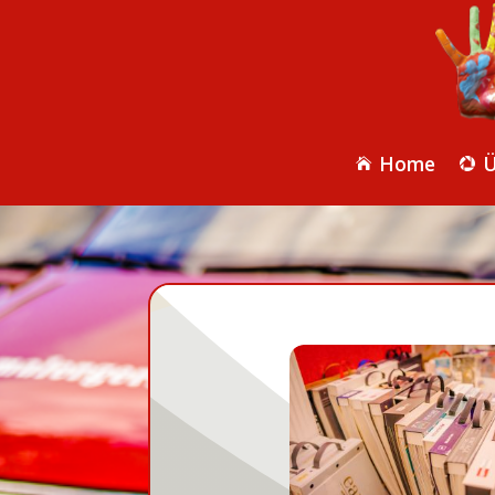
Home
Ü

