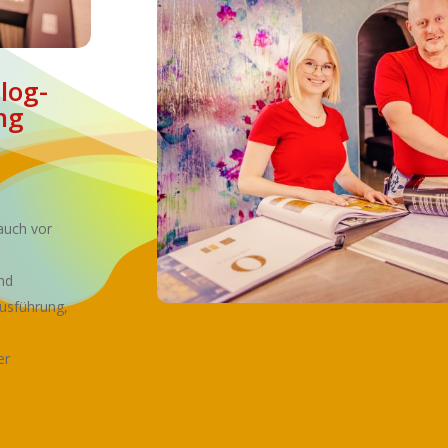
log­
ng
auch vor
end
usführung,
er