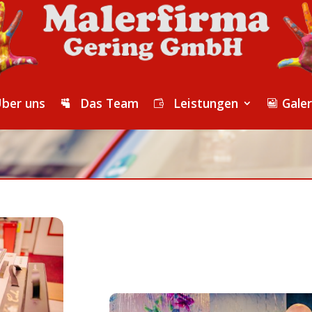
ber uns
Das Team
Leistungen
Galer


